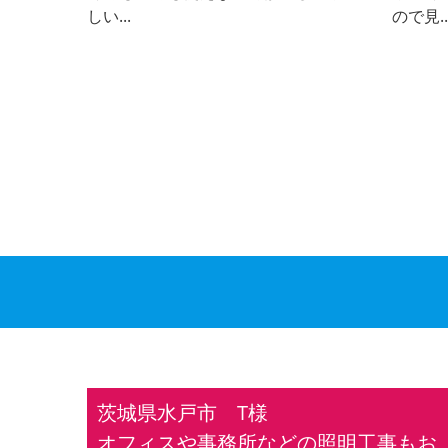
しい...
ので見..
茨城県水戸市 T様
オフィスや事務所などの照明工事もお