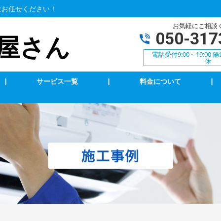
はお任せください！
お気軽にご相談
050-317
屋さん
電話受付9:00～19:00
休
|
サービス一覧
|
料金について
|
アコン修理・取付
TVアンテナ修理・取付
ンセント修理・取付
スイッチ修理・取付
気扇等修理・取付
漏電調査・修理
庭用EV充電工事
4k・8k受信工事