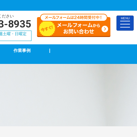
ください
MENU
3-8935
toggle
naviga
 隔週土曜・日曜定
作業事例
|
インターホン修理・取付
ブレーカー修理・取付
電気配線工事