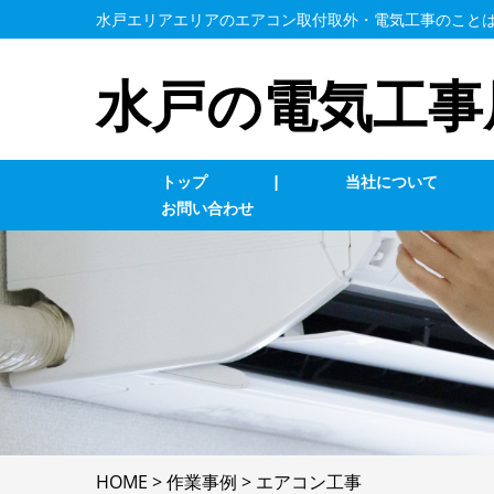
水戸エリアエリアのエアコン取付取外・電気工事のこと
水戸の電気工事
トップ
|
当社について
お問い合わせ
業務用エアコン交換・取付・修理
エ
照明の修理・取付
コ
単相３線式切替工事
換
防犯カメラ
家
HOME
>
作業事例
>
エアコン工事