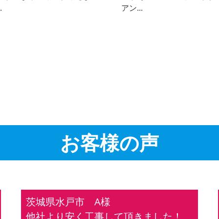
.
アン...
お客様の声
茨城県水戸市 A様
他社より安く工事して頂きました！