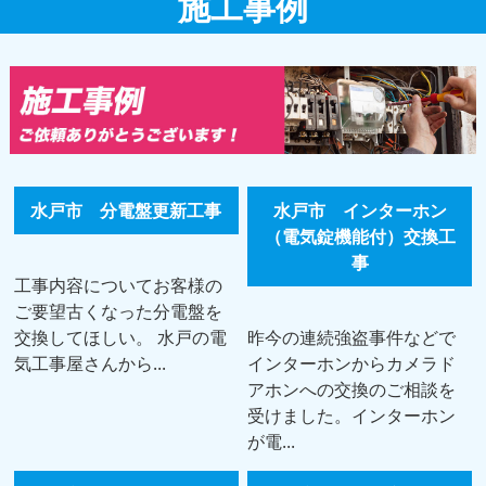
施工事例
水戸市 分電盤更新工事
水戸市 インターホン
（電気錠機能付）交換工
事
工事内容についてお客様の
ご要望古くなった分電盤を
交換してほしい。 水戸の電
昨今の連続強盗事件などで
気工事屋さんから...
インターホンからカメラド
アホンへの交換のご相談を
受けました。インターホン
が電...